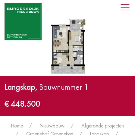
Langskap
,
Bouwnummer 1
€ 448.500
Home
Nieuwbouw
Afgeronde projecten
Groenehof Groenekan
Langskap