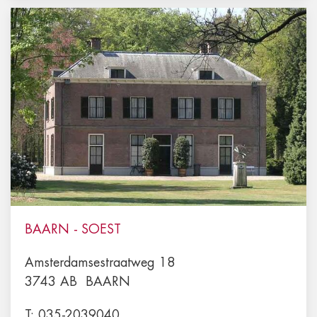
BAARN - SOEST
Amsterdamsestraatweg 18
3743 AB
BAARN
T:
035-2039040