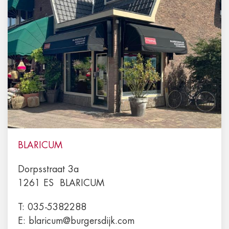
BLARICUM
Dorpsstraat 3a
1261 ES
BLARICUM
T:
035-5382288
E:
blaricum@burgersdijk.com