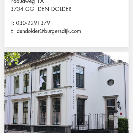
Paduaweg 1A
3734 GG
DEN DOLDER
T:
030-2291379
E:
dendolder@burgersdijk.com