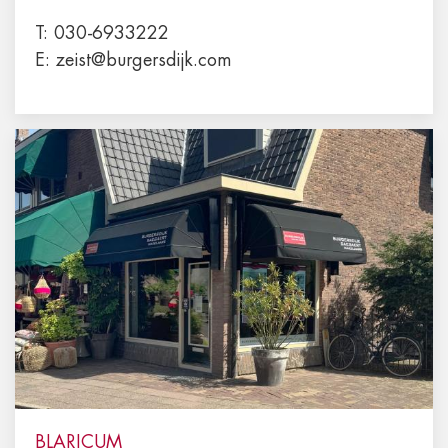
T:
030-6933222
E:
zeist@burgersdijk.com
BLARICUM