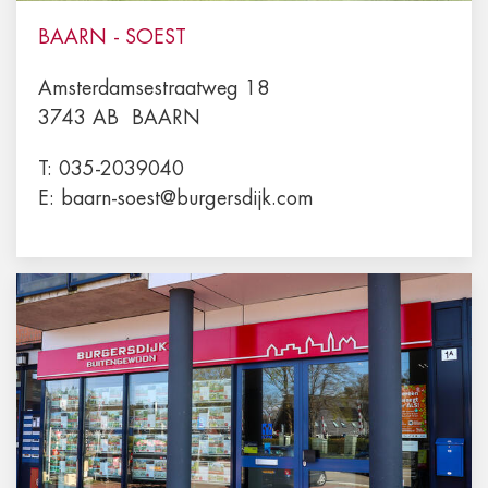
BAARN - SOEST
Amsterdamsestraatweg 18
3743 AB
BAARN
T:
035-2039040
E:
baarn-soest@burgersdijk.com