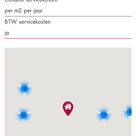
per m2 per jaar
BTW servicekosten
ja
4
3
3
6