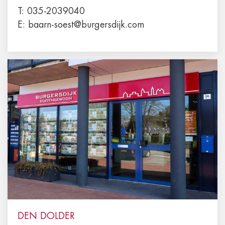
T:
035-2039040
E:
baarn-soest@burgersdijk.com
DEN DOLDER