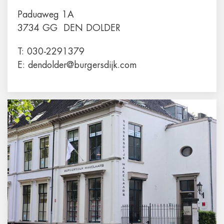
Paduaweg 1A
3734 GG
DEN DOLDER
T:
030-2291379
E:
dendolder@burgersdijk.com