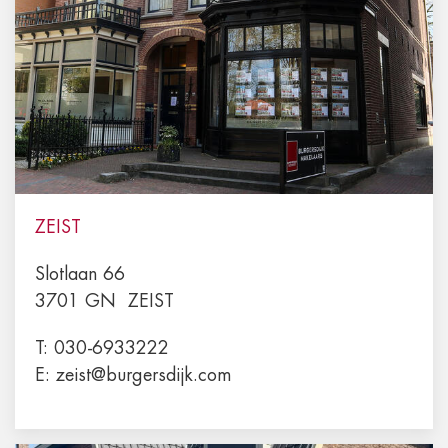
ZEIST
Slotlaan 66
3701 GN
ZEIST
T:
030-6933222
E:
zeist@burgersdijk.com