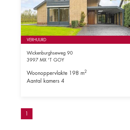
VERHUURD
Wickenburghseweg 90
3997 MX
'T GOY
2
Woonoppervlakte 198 m
Aantal kamers 4
1