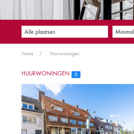
Alle plaatsen
Minimal
Home
Huurwoningen
HUURWONINGEN
6