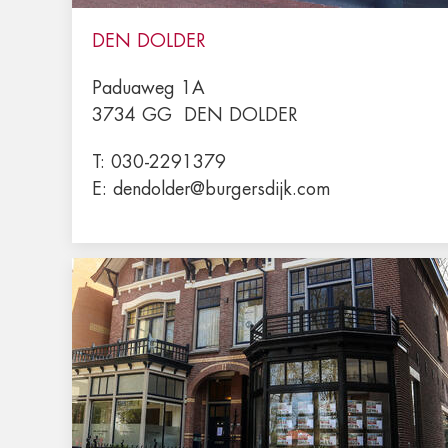
DEN DOLDER
Paduaweg 1A
3734 GG
DEN DOLDER
T:
030-2291379
E:
dendolder@burgersdijk.com