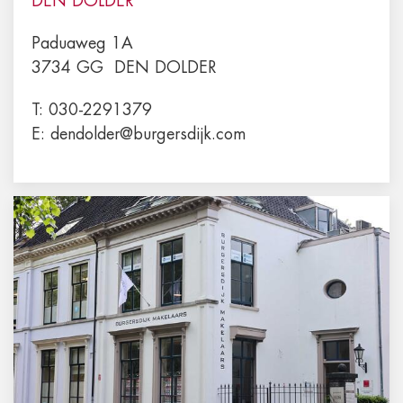
DEN DOLDER
Paduaweg 1A
3734 GG
DEN DOLDER
T:
030-2291379
E:
dendolder@burgersdijk.com