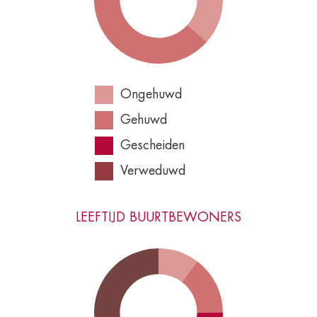
Ongehuwd
Gehuwd
Gescheiden
Verweduwd
LEEFTIJD BUURTBEWONERS