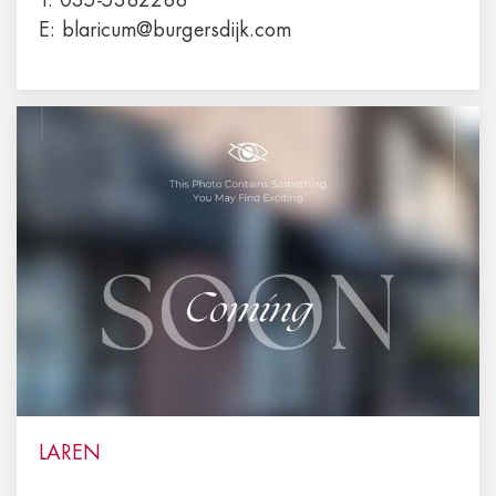
T:
035-5382288
E:
blaricum@burgersdijk.com
LAREN