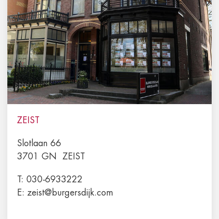
ZEIST
Slotlaan 66
3701 GN
ZEIST
T:
030-6933222
E:
zeist@burgersdijk.com