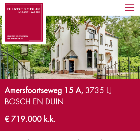
Amersfoortseweg 15 A,
3735 LJ
BOSCH EN DUIN
€ 719.000 k.k.