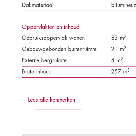
Dakmateriaal
bitumineu
Oppervlakten en inhoud
2
Gebruiksoppervlak wonen
83 m
2
Gebouwgebonden buitenruimte
21 m
2
Externe bergruimte
4 m
3
Bruto inhoud
257 m
Lees alle kenmerken