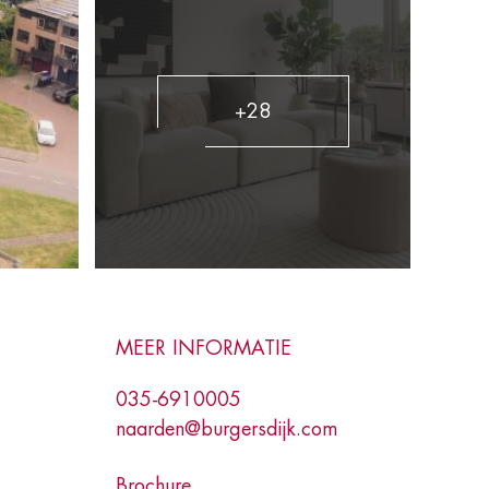
+28
MEER INFORMATIE
035-6910005
naarden@burgersdijk.com
Brochure