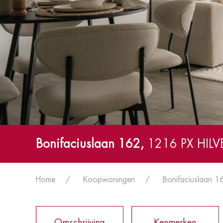
Bonifaciuslaan 162,
1216 PX HIL
Home
Koopwoningen
Bonifaciuslaan 1
Omschrijving
Kenmerken