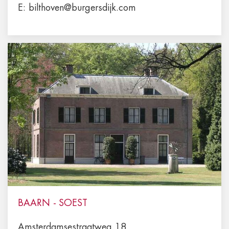
E:
bilthoven@burgersdijk.com
BAARN - SOEST
Amsterdamsestraatweg 18