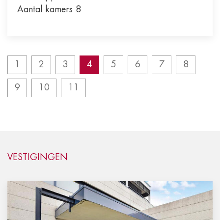
Aantal kamers 8
1
2
3
4
5
6
7
8
9
10
11
VESTIGINGEN