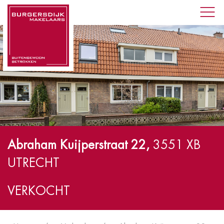
Abraham Kuijperstraat 22,
3551 XB
UTRECHT
VERKOCHT