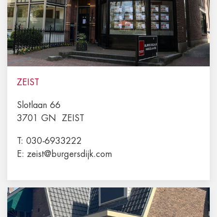
ZEIST
Slotlaan 66
3701 GN
ZEIST
T:
030-6933222
E:
zeist@burgersdijk.com