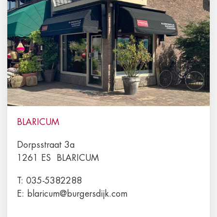
BLARICUM
Dorpsstraat 3a
1261 ES
BLARICUM
T:
035-5382288
E:
blaricum@burgersdijk.com