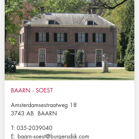
BAARN - SOEST
Amsterdamsestraatweg 18
3743 AB
BAARN
T:
035-2039040
E:
baarn-soest@burgersdijk.com