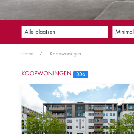
Alle plaatsen
Minimal
Home
Koopwoningen
KOOPWONINGEN
336