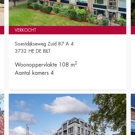
VERKOCHT
Soestdijkseweg Zuid 87 A 4
3732 HE
DE BILT
2
Woonoppervlakte 108 m
Aantal kamers 4