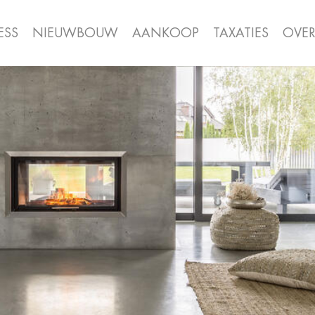
ESS
NIEUWBOUW
AANKOOP
TAXATIES
OVE