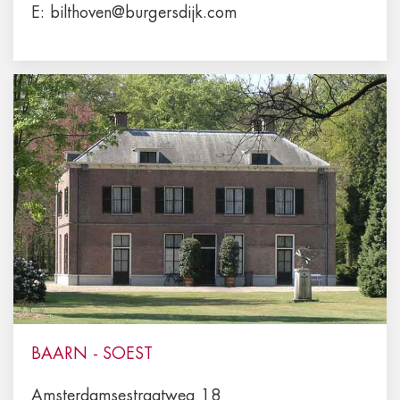
E:
bilthoven@burgersdijk.com
BAARN - SOEST
Amsterdamsestraatweg 18