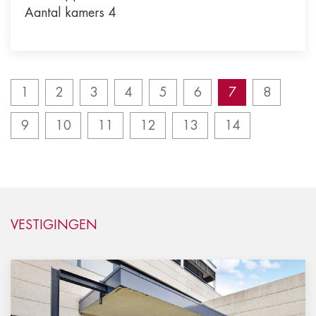
Aantal kamers 4
1
2
3
4
5
6
7
8
9
10
11
12
13
14
VESTIGINGEN